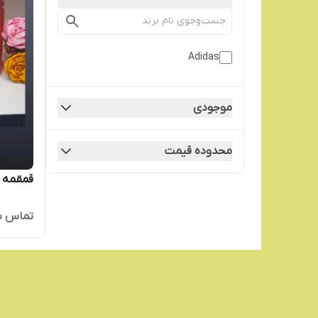
Adidas
موجودی
محدوده قیمت
قمقمه 
تماس ب