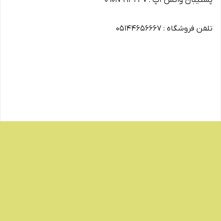
پشتیبان واتس آپ : 09017993247
تلفن فروشگاه : 05144656667