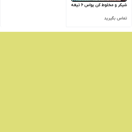
شیکر و مخلوط کن یواس 6 تیغه
تماس بگیرید