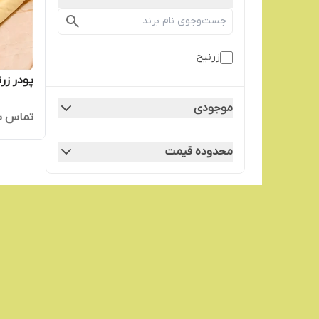
زرنیخ
پودر زرنیخ 
موجودی
تماس ب
محدوده قیمت