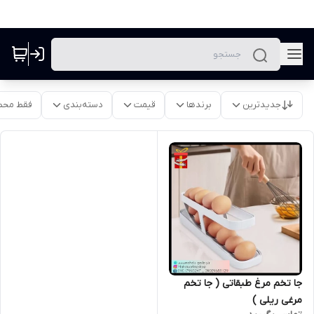
جدیدترین
برندها
قیمت
دسته‌بندی
فقط محص
جا تخم مرغ طبقاتی ( جا تخم
مرغی ریلی )