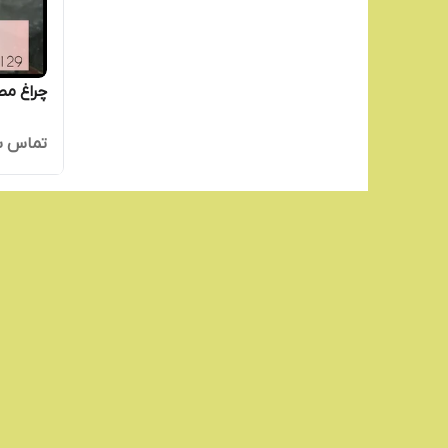
چراغ مط
تماس ب