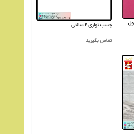
ول
چسب نواری 2 سانتی
تماس بگیرید