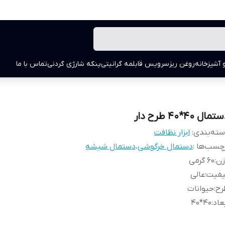
 آشپزخانه
روغن ریز
سرویس قابلمه گرانیتی
پنکه شارژی گردنی
تماس با ما
مال 40*40 طرح دار
ته‌بندی
:
ابزار نظافت
چسب‌ها :
دستمال خرگوشی
،
دستمال شیشه
زن
:
60 گرمی
یفیت
:
عالی
رح
:
حیوانات
عاد
:
40*40