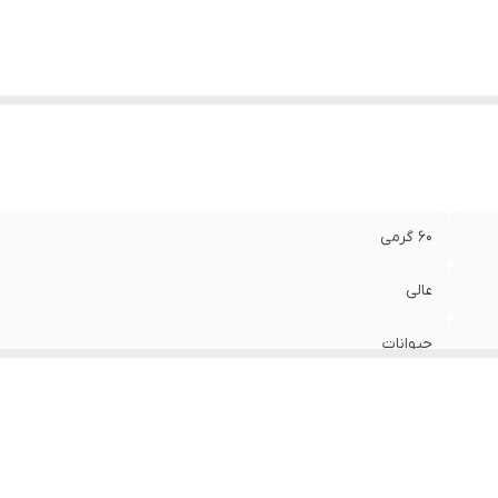
60 گرمی
عالی
حیوانات
40*40