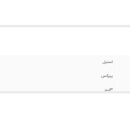
استیل
پیرکس
3لیتر
استیل