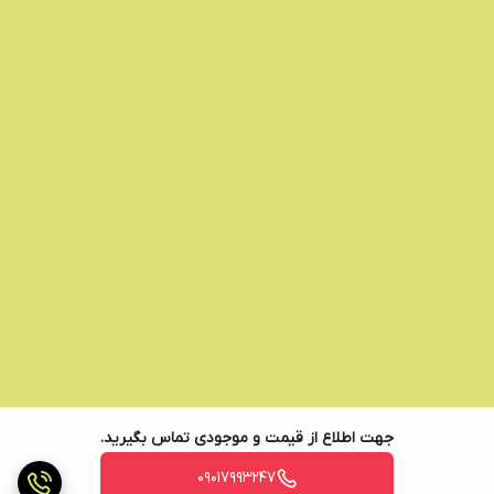
جهت اطلاع از قیمت و موجودی تماس بگیرید.
09017993247