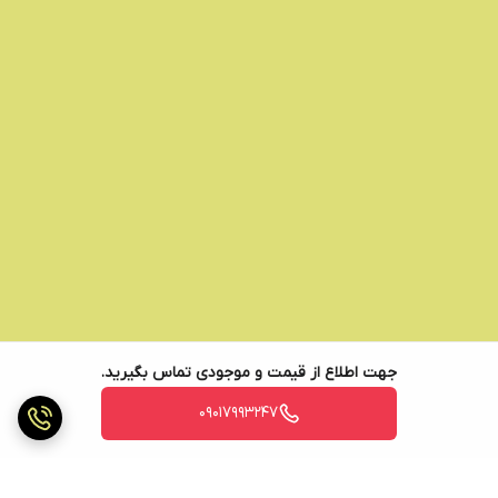
جهت اطلاع از قیمت و موجودی تماس بگیرید.
09017993247