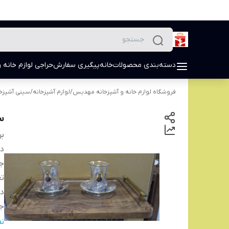
دسته‌بندی محصولات
خانه
پیگیری سفارش
حراجی لوازم خانه و
فروشگاه لوازم خانه و آشپزخانه مهدیس
/
لوازم آشپزخانه
/
سینی آشپزخا
س
بر
دس
ج
تع
د
ج
ر
ن