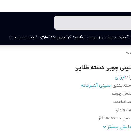
 آشپزخانه
روغن ریز
سرویس قابلمه گرانیتی
پنکه شارژی گردنی
تماس با ما
نه
ینی چوبی دسته طلایی
ند:
ایرانی
ته‌بندی
:
سینی آشپزخانه
نس
:
چوب
داد
:
1عدد
سته
:
دارد
نس دسته ها
:
فلز
نگ دسته
:
طلایی
مایش بیشتر