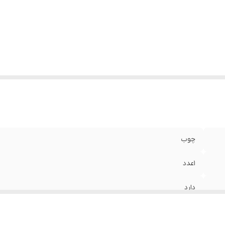
چوب
1عدد
دارد
فلز