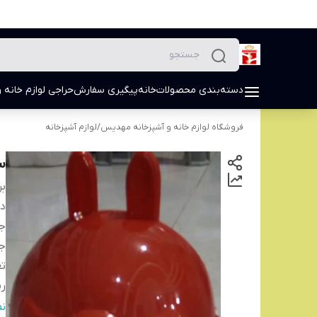
دسته‌بندی محصولات
خانه
پیگیری سفارش
حراجی لوازم خانه و
فروشگاه لوازم خانه و آشپزخانه مهدیس
/
لوازم آشپزخانه
س
بر
دس
ج
ج
تع
رن
ر
ن