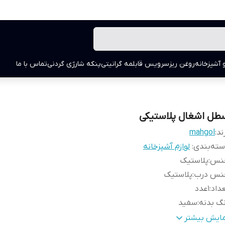
 آشپزخانه
روغن ریز
سرویس قابلمه گرانیتی
پنکه شارژی گردنی
تماس با ما
طل اشغال پلاستیکی
ند:
mahgol
ته‌بندی
:
لوازم آشپزخانه
نس
:
پلاستیک
نس درب
:
پلاستیک
داد
:
1عدد
گ بدنه
:
سفید
نگ درب
:
ابی و قرمز
مایش بیشتر