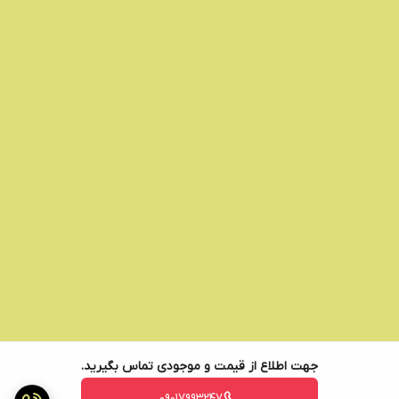
جهت اطلاع از قیمت و موجودی تماس بگیرید.
09017993247