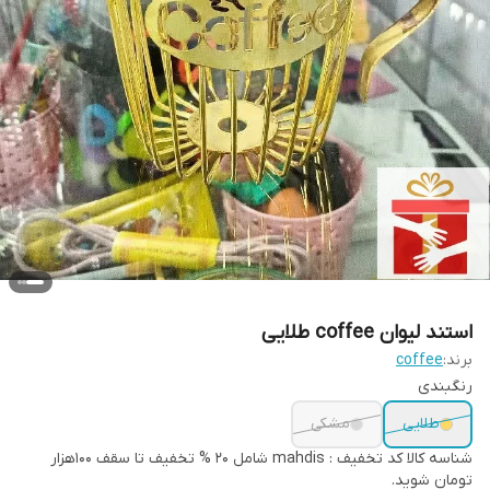
استند لیوان coffee طلایی
برند:
coffee
رنگبندی
طلایی
مشکی
شناسه کالا
کد تخفیف : mahdis شامل 20 % تخفیف تا سقف 100هزار
تومان شوید.