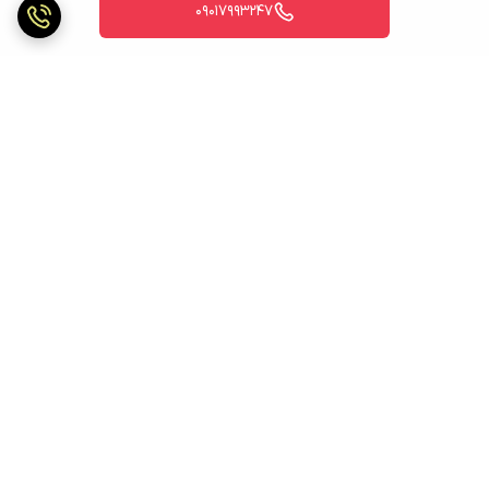
09017993247
برگشت به بالا
ارسال ویژه
ارسال ویژه