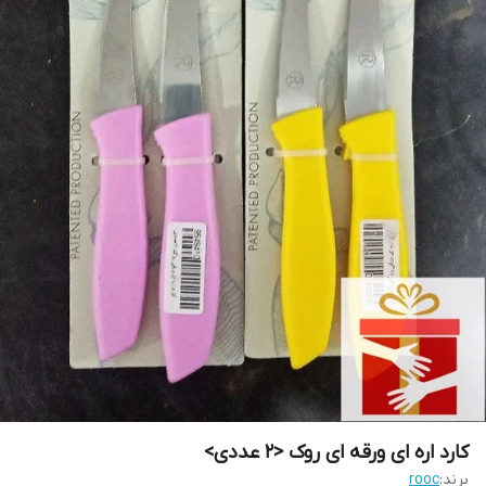
کارد اره ای ورقه ای روک <2 عددی>
برند:
rooc