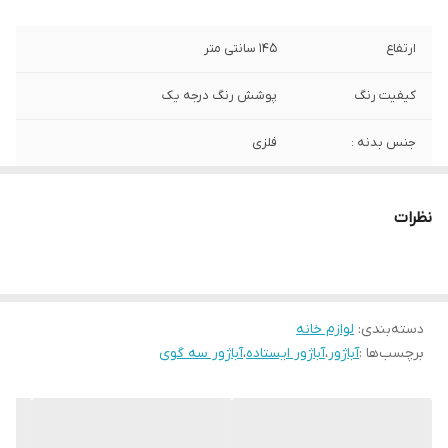
ارتفاع
145 سانتی متر
کیفیت رنگ
پوشش رنگ درجه یک
جنس بدنه :
فلزی
نوع سرپیچ لامپ
سرپیچ لامپ معمولی استاندارد
نظرات
دسته‌بندی
:
لوازم خانه
برچسب‌ها :
آباژور
،
آباژور ایستاده
،
آباژور سه گوی