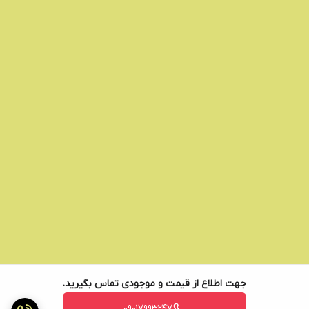
جهت اطلاع از قیمت و موجودی تماس بگیرید.
09017993247