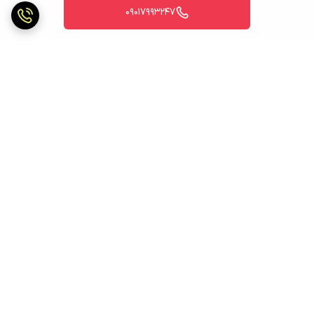
09017993247
برگشت به بالا
ارسال ویژه
ارسال ویژه