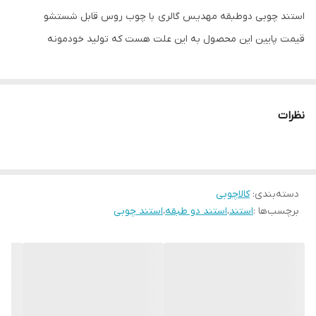
استند چوبی دوطبقه مهدیس گالری با چوب روس قابل شستشو
قیمت پایین این محصول به این علت هست که تولید خودمونه
نظرات
دسته‌بندی
:
کالاچوبی
برچسب‌ها :
استند
،
استند دو طبقه
،
استند چوبی