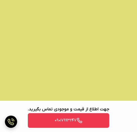
جهت اطلاع از قیمت و موجودی تماس بگیرید.
09017993247