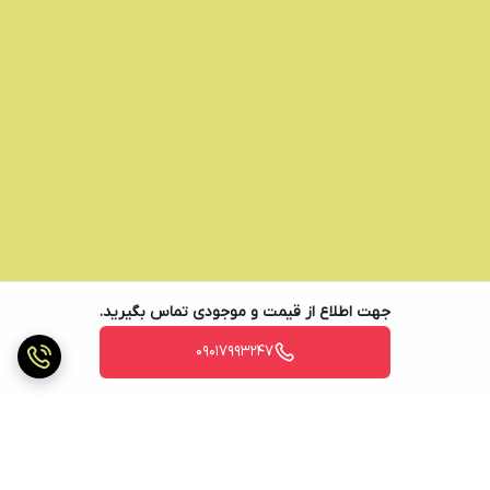
جهت اطلاع از قیمت و موجودی تماس بگیرید.
09017993247