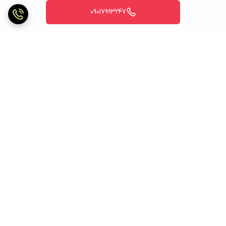
09017993247
برگشت به بالا
ارسال ویژه
ارسال ویژه