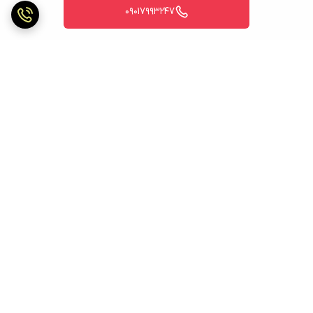
09017993247
برگشت به بالا
ارسال ویژه
ارسال ویژه