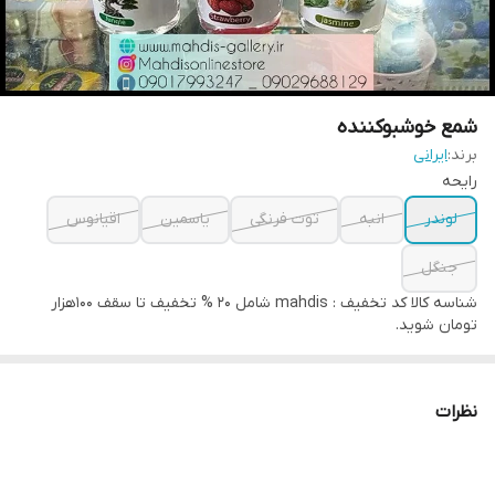
شمع خوشبوکننده
برند:
ایرانی
رایحه
لوندر
انبه
توت فرنگی
یاسمین
اقیانوس
جنگل
شناسه کالا
کد تخفیف : mahdis شامل 20 % تخفیف تا سقف 100هزار
تومان شوید.
نظرات