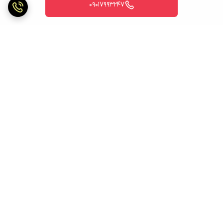
09017993247
برگشت به بالا
ارسال ویژه
ارسال ویژه