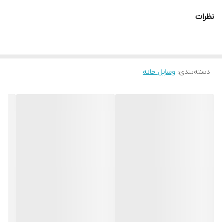
نظرات
دسته‌بندی
:
وسایل خانه