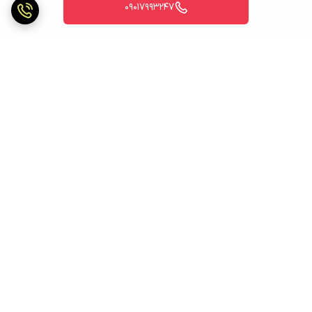
09017993247
برگشت به بالا
ارسال ویژه
ارسال ویژه