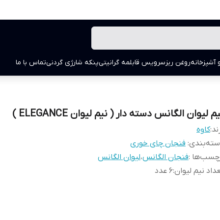
 آشپزخانه
روغن ریز
سرویس قابلمه گرانیتی
پنکه شارژی گردنی
تماس با ما
م لیوان الگانس دسته دار ( نیم لیوان ELEGANCE )
ند:
کاوه
ته‌بندی
:
فنجان چای خوری
چسب‌ها :
فنجان الگانس
،
لیوان الگانس
داد نیم لیوان
:
6 عدد