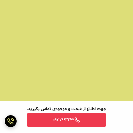
جهت اطلاع از قیمت و موجودی تماس بگیرید.
09017993247