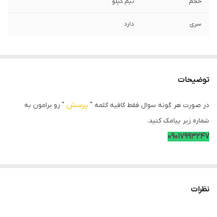
حجم
نیم کیلو
سری
دارد
توضیحات
پرسش
در صورت هر گونه سوال فقط کافیه کلمه "
" رو برامون به
شماره زیر پیامک کنید.
09017993247
نظرات