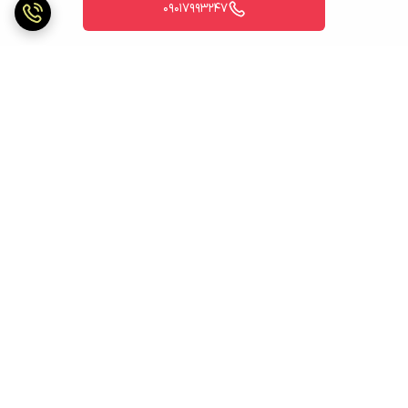
09017993247
برگشت به بالا
ارسال ویژه
ارسال ویژه