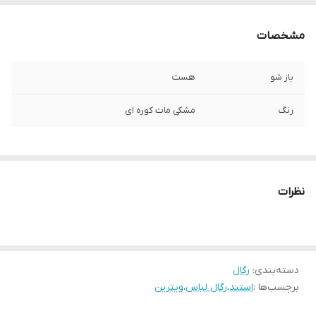
مشخصات
باز شو
هست
رنگ
مشکی مات کوره ای
نظرات
دسته‌بندی
:
رگال
برچسب‌ها :
استند
،
رگال لباس
،
ویترین