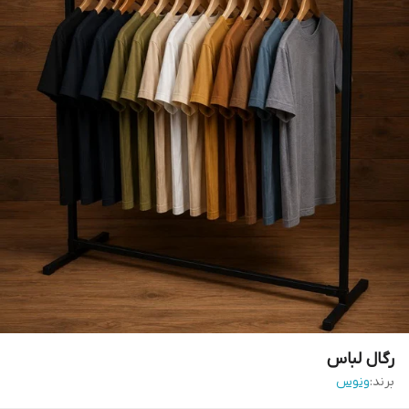
رگال لباس
برند:
ونوس