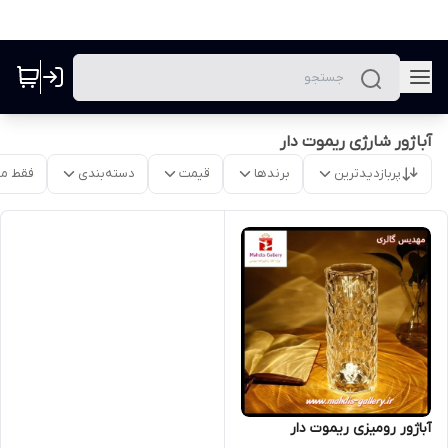
آباژور شارژی ریموت دار
پربازدیدترین
برندها
قیمت
دسته‌بندی
فقط م
آباژور رومیزی ریموت دار