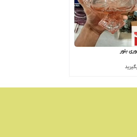
ری بلور
گیرید