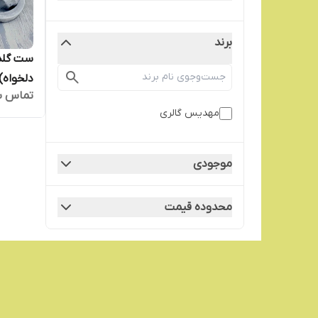
برند
ست گلدا
دلخواه)
تماس ب
مهدیس گالری
موجودی
محدوده قیمت