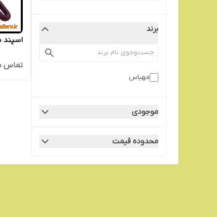
برند
اسپند د
تماس ب
مهیاس
موجودی
محدوده قیمت