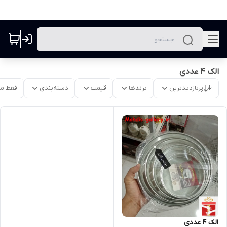
الک 4 عددی
پربازدیدترین
برندها
قیمت
دسته‌بندی
فقط م
الک 4 عددی