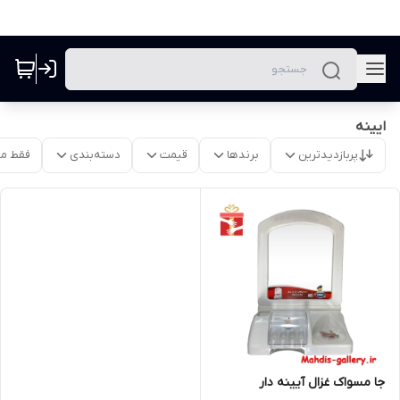
ایینه
پربازدیدترین
برندها
قیمت
دسته‌بندی
فقط م
جا مسواک غزال آیینه دار