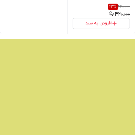
420,000
23
%
320,000
افزودن به سبد