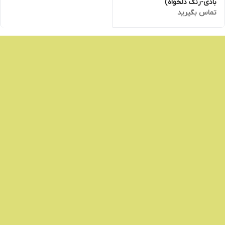
بادی-رنگ دلخواه)
تماس بگیرید