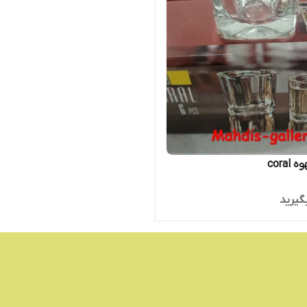
cora
گیرید