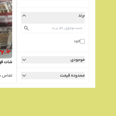
برند
کاوه
موجودی
شات قهوه l
تماس ب
محدوده قیمت