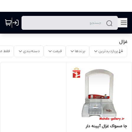
غزال
پربازدیدترین
برندها
قیمت
دسته‌بندی
فقط م
جا مسواک غزال آیینه دار