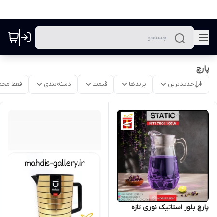
پارچ
جدیدترین
برندها
قیمت
دسته‌بندی
فقط محص
پارچ بلور استاتیک نوری تازه