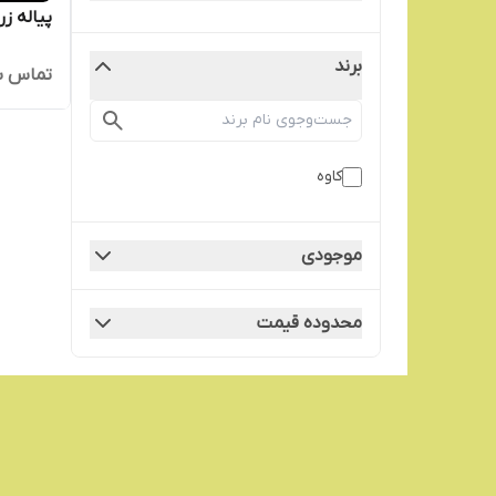
پیاله ز
برند
تماس ب
کاوه
موجودی
محدوده قیمت