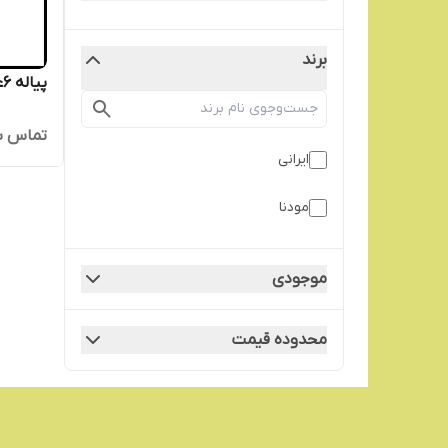
برند
پیاله 6عددی بلوری مودنا
تماس ب
ایرانی
مودنا
موجودی
محدوده قیمت