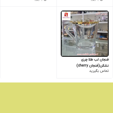
فنجان لب طلا چری
نشکن(فنجان cherry)
تماس بگیرید