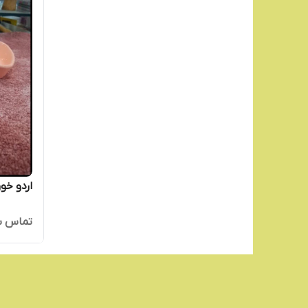
اردو خو
تماس ب