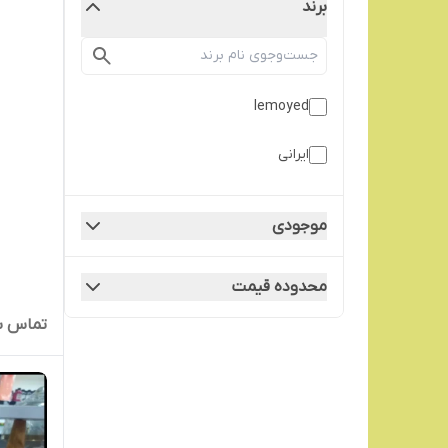
برند
lemoyed
ایرانی
موجودی
محدوده قیمت
تماس ب