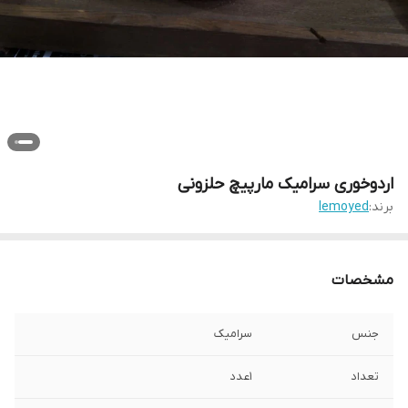
اردوخوری سرامیک مارپیچ حلزونی
برند:
lemoyed
مشخصات
جنس
سرامیک
تعداد
1عدد