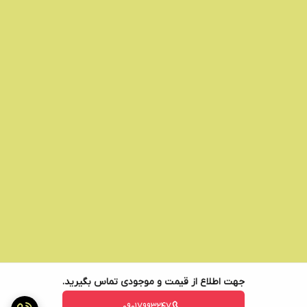
جهت اطلاع از قیمت و موجودی تماس بگیرید.
09017993247