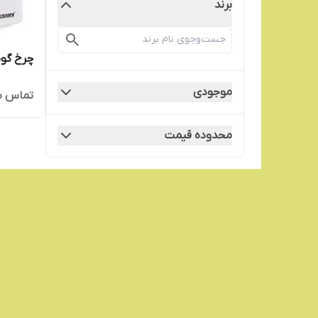
برند
چرخ گو
موجودی
تماس ب
محدوده قیمت