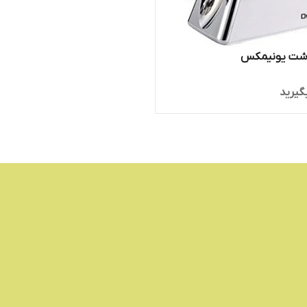
شت یونیمکس
گیرید