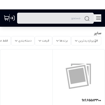
سایر
پربازدیدترین
برندها
قیمت
دسته‌بندی
فقط م
65583300.txt